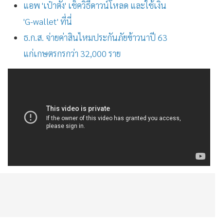
แอพ 'เป๋าตัง' เช็ควิธีดาวน์โหลด และใช้เงิน
'G-wallet' ที่นี่
ธ.ก.ส. จ่ายค่าสินไหมประกันภัยข้าวนาปี 63
แก่เกษตรกรกว่า 32,000 ราย