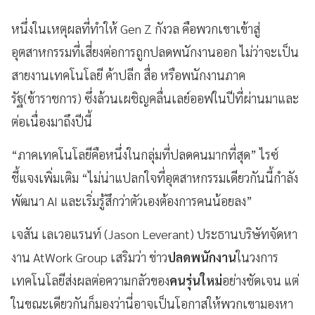
หนึ่งในเหตุผลที่ทำให้ Gen Z กังวล คือพวกเขาเข้าสู่
อุตสาหกรรมที่เสี่ยงต่อการถูกปลดพนักงานออก ไม่ว่าจะเป็น
สายงานเทคโนโลยี ค้าปลีก สื่อ หรือพนักงานภาค
รัฐ(ข้าราชการ) ซึ่งล้วนเผชิญคลื่นเลย์ออฟในปีที่ผ่านมาและ
ต่อเนื่องมาถึงปีนี้
“ภาคเทคโนโลยีคือหนึ่งในกลุ่มที่ปลดคนมากที่สุด” ไรซ์
ชี้แจงเพิ่มเติม “ไม่น่าแปลกใจที่อุตสาหกรรมเดียวกันนี้กำลัง
พัฒนา AI และเริ่มรู้สึกว่าตัวเองต้องการคนน้อยลง”
เจสัน เลเวอแรนท์ (Jason Leverant) ประธานบริษัทจัดหา
งาน AtWork Group เสริมว่า ข่าว
ปลดพนักงาน
ในวงการ
เทคโนโลยีส่งผลต่อความกลัวของ
คนรุ่นใหม่
อย่างชัดเจน แต่
ในขณะเดียวกันก็มองว่านี่อาจเป็นโอกาสให้พวกเขามองหา