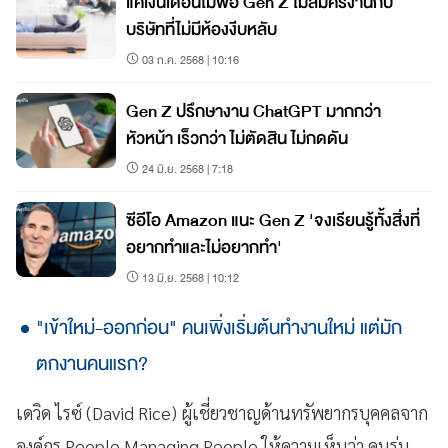
แค่เงินเดือนไม่พอ Gen Z ไม่สมัครงานกับ
บริษัทที่ไม่มีห้องงีบหลับ
03 ก.ค. 2568 | 10:16
Gen Z ปรึกษางาน ChatGPT มากกว่า
หัวหน้า เร็วกว่า ไม่ตัดสิน ไม่กดดัน
24 มิ.ย. 2568 | 7:18
ซีอีโอ Amazon แนะ Gen Z 'จงเรียนรู้ทั้งสิ่งที่
อยากทำและไม่อยากทำ'
13 มิ.ย. 2568 | 10:12
"เข้าใหม่-ออกก่อน" คนเพิ่งเริ่มต้นทำงานใหม่ แต่มัก
ตกงานคนแรก?
เดวิด ไรซ์ (David Rice) ผู้เชี่ยวชาญด้านทรัพยากรบุคคลจาก
องค์กร People Managing People ให้ความเห็นว่า คนรุ่น