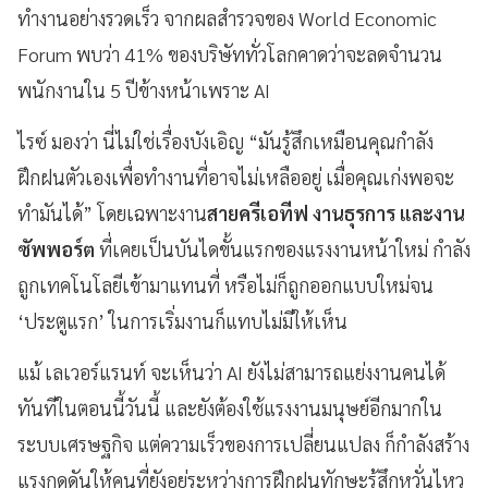
ทำงานอย่างรวดเร็ว จากผลสำรวจของ World Economic
Forum พบว่า 41% ของบริษัททั่วโลกคาดว่าจะลดจำนวน
พนักงานใน 5 ปีข้างหน้าเพราะ AI
ไรซ์ มองว่า นี่ไม่ใช่เรื่องบังเอิญ “มันรู้สึกเหมือนคุณกำลัง
ฝึกฝนตัวเองเพื่อทำงานที่อาจไม่เหลืออยู่ เมื่อคุณเก่งพอจะ
ทำมันได้” โดยเฉพาะงาน
สายครีเอทีฟ งานธุรการ และงาน
ซัพพอร์ต
ที่เคยเป็นบันไดขั้นแรกของแรงงานหน้าใหม่ กำลัง
ถูกเทคโนโลยีเข้ามาแทนที่ หรือไม่ก็ถูกออกแบบใหม่จน
‘ประตูแรก’ ในการเริ่มงานก็แทบไม่มีให้เห็น
แม้ เลเวอร์แรนท์ จะเห็นว่า AI ยังไม่สามารถแย่งงานคนได้
ทันทีในตอนนี้วันนี้ และยังต้องใช้แรงงานมนุษย์อีกมากใน
ระบบเศรษฐกิจ แต่ความเร็วของการเปลี่ยนแปลง ก็กำลังสร้าง
แรงกดดันให้คนที่ยังอยู่ระหว่างการฝึกฝนทักษะรู้สึกหวั่นไหว