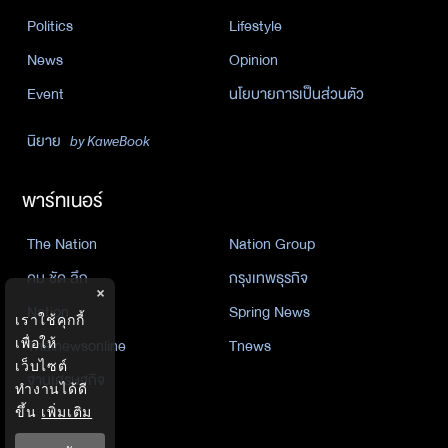
Politics
Lifestyle
News
Opinion
Event
นโยบายการเป็นส่วนตัว
นิยาย
by KaweBook
พาร์ทเนอร์
The Nation
Nation Group
คม ชัด ลึก
กรุงเทพธุรกิจ
×
Nation
Spring News
เราใช้คุกกี้
Thainewsonline
Tnews
เพื่อให้
เว็บไซต์
ฐานเศรษฐกิจ
ทำงานได้ดี
ขึ้น
เพิ่มเติม