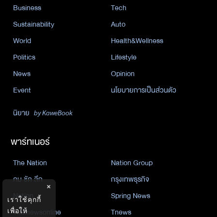
Business
Tech
Sustainability
Auto
World
Health&Wellness
Politics
Lifestyle
News
Opinion
Event
นโยบายการเป็นส่วนตัว
นิยาย
by KaweBook
พาร์ทเนอร์
The Nation
Nation Group
คม ชัด ลึก
กรุงเทพธุรกิจ
×
Nation
Spring News
เราใช้คุกกี้
เพื่อให้
Thainewsonline
Tnews