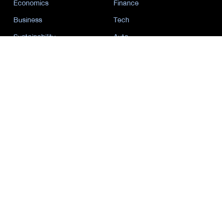
Economics
Finance
Business
Tech
Sustainability
Auto
World
Health&Wellness
Politics
Lifestyle
News
Opinion
Event
นโยบายการเป็นส่วนตัว
นิยาย
by KaweBook
พาร์ทเนอร์
The Nation
Nation Group
คม ชัด ลึก
กรุงเทพธุรกิจ
Nation
Spring News