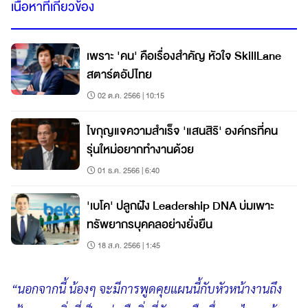
เนื้อหาที่เกี่ยวข้อง
เพราะ 'คน' คือเรื่องสำคัญ หัวใจ SkillLane
สตาร์ตอัปไทย
02 ต.ค. 2566 | 10:15
ไขกุญแจความสำเร็จ 'แสนสิริ' องค์กรที่คน
รุ่นใหม่อยากทำงานด้วย
01 ธ.ค. 2566 | 6:40
'เบโค' ปลูกฝัง Leadership DNA บ่มเพาะ
ทรัพยากรบุคคลอย่างยั่งยืน
18 ส.ค. 2566 | 1:45
“นอกจากนี้ น้องๆ จะมีการพูดคุยแผนนี้กับหัวหน้างานถึง