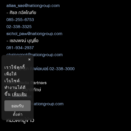
allias_sae@nationgroup.com
- ศิชล ภวัตโณทัย
085-255-6753
02-338-3325
sichol_paw@nationgroup.com
- เชลงพจน์ บุญซื่อ
081-934-2937
chalengpot@nationgroup.com
×
เราใช้คุกกี้
สมัครสมาชิก
ติดต่อเบอร์ 02-338-3000
เพื่อให้
เว็บไซต์
ติดต่อ Media Partners
ทำงานได้ดี
- เมธิกา เมธาพิทักษ์
ขึ้น
เพิ่มเติม
02-338-3198
metika_met@nationgroup.com
ยอมรับ
ตั้งค่า
หมวดหมู่ข่าว