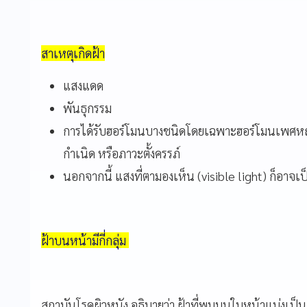
สาเหตุเกิดฝ้า
แสงแดด
พันธุกรรม
การได้รับฮอร์โมนบางชนิดโดยเฉพาะฮอร์โมนเพศหญิง 
กำเนิด หรือภาวะตั้งครรภ์
นอกจากนี้ แสงที่ตามองเห็น (visible light) ก็อาจเ
ฝ้าบนหน้ามีกี่กลุ่ม
สถาบันโรคผิวหนัง อธิบายว่า ฝ้าที่พบบนใบหน้าแบ่งเป็น 3