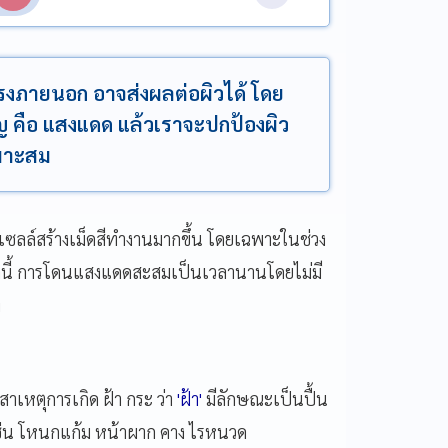
แรงภายนอก อาจส่งผลต่อผิวได้ โดย
ัญ คือ แสงแดด แล้วเราจะปกป้องผิว
หมาะสม
้เซลล์สร้างเม็ดสีทำงานมากขึ้น โดยเฉพาะในช่วง
กจากนี้ การโดนแสงแดดสะสมเป็นเวลานานโดยไม่มี
ง
าเหตุการเกิด ฝ้า กระ ว่า
'ฝ้า'
มีลักษณะเป็นปื้น
เช่น โหนกแก้ม หน้าผาก คาง ไรหนวด