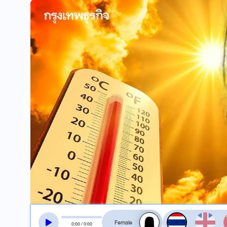
สลับเสียงอ่าน
0
:
00
/
0
:
00