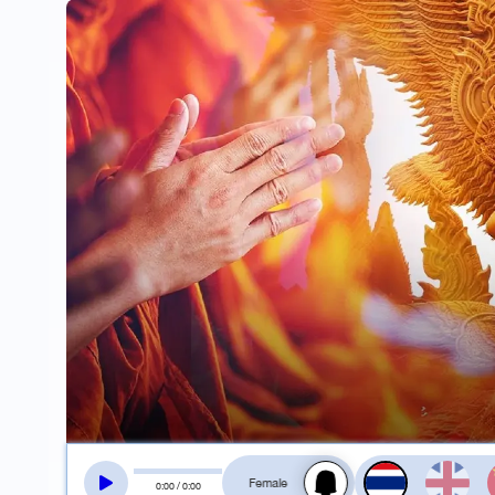
สลับเสียงอ่าน
0
:
00
/
0
:
00