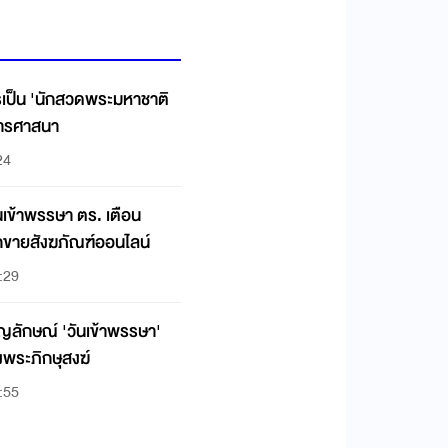
เป็น 'นักสวดพระมหาชาติ
ารศาสนา
24
เข้าพรรษา ตร. เตือน
กขายสังฆภัณฑ์ออนไลน์
:29
ญลักษณ์ 'วันเข้าพรรษา'
พระภิกษุสงฆ์
:55