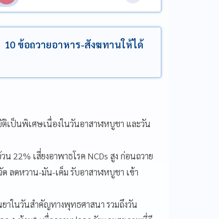
้ 10 ข้อถวายอาหาร-สังฆทานให้ได้
ิเป็นพิเศษเนื่องในวันอาสาฬหบูชา และวัน
 22% เสี่ยงอาพาธโรค NCDs สูง ก่อนถวาย
จัด ลดหวาน-มัน-เค็ม รับอาสาฬหบูชา เข้า
าในวันสำคัญทางพุทธศาสนา รวมถึงวัน