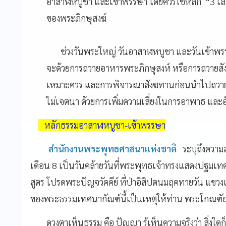
อาสาฬหบูชา และเข้าพรรษา โดยควรใช้หลัก “3 เลือ
ของพระภิกษุสงฆ์
ช่วงวันพระใหญ่ วันอาสาฬหบูชา และวันเข้าพรรษา
จะด้วยการถวายอาหารพระภิกษุสงห์ หรือการถวายสังฆท
เหมาะควร และการพิจารณาสังฆทานก่อนนำไปถวาย เ
ไม่เจตนา ด้วยการเพิ่มความเสี่ยงในการอาพาธ และ
หลักธรรมอาสาฬหบูชา-เข้าพรรษา
สำนักงานพระพุทธศาสนาแห่งชาติ
ระบุถึงความ
เดือน 8 เป็นวันคล้ายวันที่พระพุทธเจ้าทรงแสดงปฐมเทศน
สูตร โปรดพระปัญจวัคคีย์ ที่ป่าอิสิปตนมฤคทายวัน แขวง
ของพระธรรมเทศนากัณฑ์นี้เป็นเหตุให้ท่าน พระโกณฑัญ
ดวงตาเห็นธรรม คือ ปัญญา รู้เห็นความจริงว่า สิ่งใดก็ตา