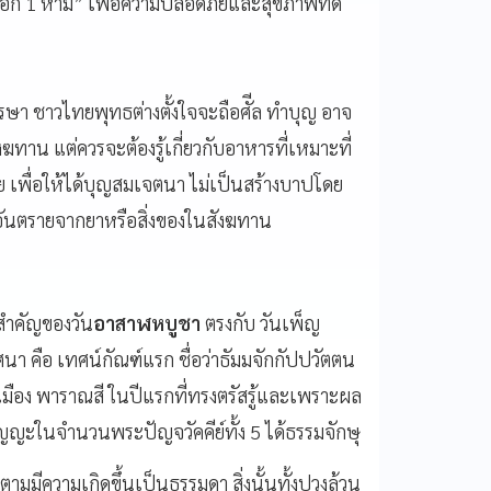
ก 1 ห้าม” เพื่อความปลอดภัยและสุขภาพที่ดี
 ชาวไทยพุทธต่างตั้งใจจะถือศัีล ทำบุญ อาจ
าน แต่ควรจะต้องรู้เกี่ยวกับอาหารที่เหมาะที่
พื่อให้ได้บุญสมเจตนา ไม่เป็นสร้างบาปโดย
อันตรายจากยาหรือสิ่งของในสังฆทาน
สำคัญของวัน
อาสาฬหบูชา
ตรงกับ วันเพ็ญ
า คือ เทศน์กัณฑ์แรก ชื่อว่าธัมมจักกัปปวัตตน
เมือง พาราณสี ในปีแรกที่ทรงตรัสรู้และเพราะผล
ญะในจำนวนพระปัญจวัคคีย์ทั้ง 5 ได้ธรรมจักษุ
มมีความเกิดขึ้นเป็นธรรมดา สิ่งนั้นทั้งปวงล้วน