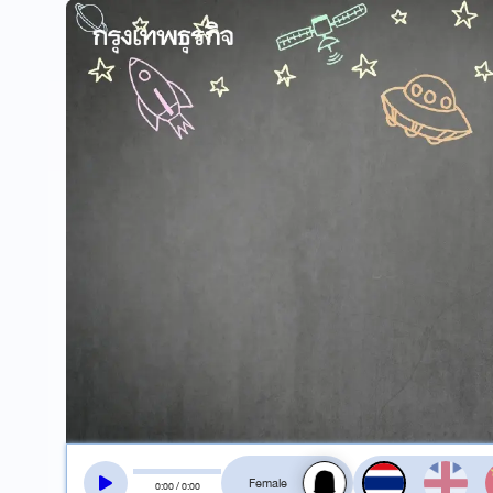
สลับเสียงอ่าน
0
:
00
/
0
:
00