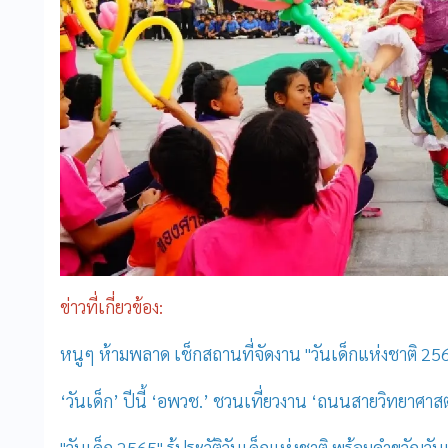
ข่าวที่เกี่ยวข้อง:
หนูๆ ห้ามพลาด เช็กสถานที่จัดงาน "วันเด็กแห่งชาติ 25
‘วันเด็ก’ ปีนี้ ‘อพวช.’ ชวนเที่ยวงาน ‘ถนนสายวิทยาศาสต
"วันเด็ก 2565" รู้ประวัติวันเด็กแห่งชาติ พร้อมคำขวัญวันเด