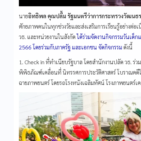
นาย
อิทธิพล คุณปลื้ม รัฐมนตรีว่าการกระทรวงวัฒนธ
ศักยภาพคนในทุกช่วงวัยและส่งเสริมการเรียนรู้อย่างต่อเ
วธ. และหน่วยงานในสังกัด
ได้ร่วมจัดงานกิจกรรมวันเด็ก
2566 โดยร่วมกับภาครัฐ และเอกชน จัดกิจกรรม
ดังนี้
1. Check in ที่ทำเนียบรัฐบาล โดยสำนักงานปลัด วธ. ร
พิพิธภัณฑ์เคลื่อนที่ นิทรรศการประวัติศาสตร์ โบราณคดี
ฉายภาพยนตร์ โดยรถโรงหนังเฉลิมทัศน์ โรงภาพยนตร์เคลื่อ