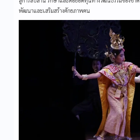
สู่การสืบสาน รักษาและต่อยอดทุนทางวัฒนธรรมของชาติอย่
พัฒนาและเสริมสร้างศักยภาพคน