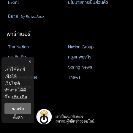
Event
นโยบายการเป็นส่วนตัว
นิยาย
by KaweBook
พาร์ทเนอร์
The Nation
Nation Group
คม ชัด ลึก
กรุงเทพธุรกิจ
×
Nation
Spring News
เราใช้คุกกี้
Thainewsonline
Tnews
เพื่อให้
เว็บไซต์
ฐานเศรษฐกิจ
ทำงานได้ดี
ขึ้น
เพิ่มเติม
ยอมรับ
ตั้งค่า