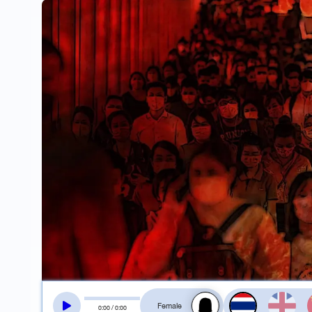
สลับเสียงอ่าน
0
:
00
/
0
:
00