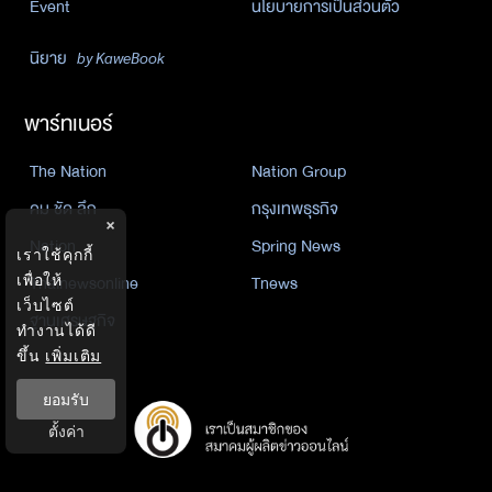
Event
นโยบายการเป็นส่วนตัว
นิยาย
by KaweBook
พาร์ทเนอร์
The Nation
Nation Group
คม ชัด ลึก
กรุงเทพธุรกิจ
×
Nation
Spring News
เราใช้คุกกี้
Thainewsonline
Tnews
เพื่อให้
เว็บไซต์
ฐานเศรษฐกิจ
ทำงานได้ดี
ขึ้น
เพิ่มเติม
ยอมรับ
ตั้งค่า