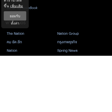
ทำงานได้ดี
ขึ้น
เพิ่มเติม
นิยาย
by KaweBook
ยอมรับ
พาร์ทเนอร์
ตั้งค่า
The Nation
Nation Group
คม ชัด ลึก
กรุงเทพธุรกิจ
Nation
Spring News
Thainewsonline
Tnews
ฐานเศรษฐกิจ
©
2026
กรุงเทพธุรกิจ มีเดีย จำกัด. All Rights Reserved.