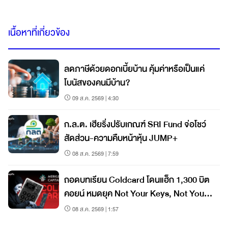
เนื้อหาที่เกี่ยวข้อง
ลดภาษีด้วยดอกเบี้ยบ้าน คุ้มค่าหรือเป็นแค่
โบนัสของคนมีบ้าน?
09 ส.ค. 2569 | 4:30
ก.ล.ต. เฮียริ่งปรับเกณฑ์ SRI Fund จ่อโชว์
สัดส่วน-ความคืบหน้าหุ้น JUMP+
08 ส.ค. 2569 | 7:59
ถอดบทเรียน Coldcard โดนแฮ็ก 1,300 บิต
คอยน์ หมดยุค Not Your Keys, Not Your
Coins?
08 ส.ค. 2569 | 1:57