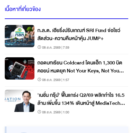
เนื้อหาที่เกี่ยวข้อง
ก.ล.ต. เฮียริ่งปรับเกณฑ์ SRI Fund จ่อโชว์
สัดส่วน-ความคืบหน้าหุ้น JUMP+
08 ส.ค. 2569 | 7:59
ถอดบทเรียน Coldcard โดนแฮ็ก 1,300 บิต
คอยน์ หมดยุค Not Your Keys, Not Your
Coins?
08 ส.ค. 2569 | 1:57
'เนชั่น กรุ๊ป' ฟื้นแกร่ง Q2/69 พลิกกำไร 16.5
ล้าน เพิ่มขึ้น 134% เดินหน้าสู่ MediaTech
เต็มรูปแบบ
08 ส.ค. 2569 | 1:00