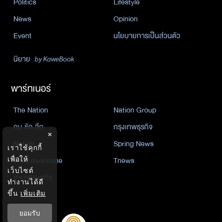
Politics
Lifestyle
News
Opinion
Event
นโยบายการเป็นส่วนตัว
นิยาย
by KaweBook
พาร์ทเนอร์
The Nation
Nation Group
คม ชัด ลึก
กรุงเทพธุรกิจ
×
Nation
Spring News
เราใช้คุกกี้
Thainewsonline
Tnews
เพื่อให้
เว็บไซต์
ฐานเศรษฐกิจ
ทำงานได้ดี
ขึ้น
เพิ่มเติม
ยอมรับ