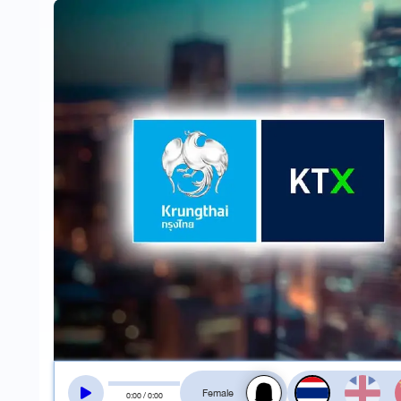
สลับเสียงอ่าน
0
:
00
/
0
:
00