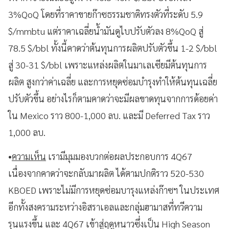
3%QoQ โดยที่ราคาขายก๊าซธรรมชาติทรงตัวที่ระดับ 5.9
$/mmbtu แต่ราคาเฉลี่ยน้ำมันดูไบปรับตัวลง 8%QoQ สู่
78.5 $/bbl ทั้งนี้คาดว่าต้นทุนการผลิตปรับตัวขึ้น 1-2 $/bbl
สู่ 30-31 $/bbl เพราะแหล่งผลิตในมาเลเซียมีต้นทุนการ
ผลิต สูงกว่าค่าเฉลี่ย และการหยุดซ่อมบำรุงทำให้ต้นทุนเฉลี่ย
ปรับตัวขึ้น อย่างไรก็ตามคาดว่าจะมีผลขาดทุนจากการด้อยค่า
ใน Mexico ราว 800-1,000 ลบ. และมี Deferred Tax ราว
1,000 ลบ.
•
ความเห็น
เรามีมุมมองบวกต่อผลประกอบการ 4Q67
เนื่องจากคาดว่าจะกลับมาผลิต ได้ตามปกติราว 520-530
KBOED เพราะไม่มีการหยุดซ่อมบารุงแหล่งก๊าซฯ ในประเทศ
อีกทั้งสงครามระหว่างอิสราเอลและกลุ่มฮามาสที่ทวีความ
รุนแรงขึ้น และ 4Q67 เข้าสู่ฤดูหนาวซึ่งเป็น High Season