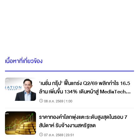
เนื้อหาที่เกี่ยวข้อง
'เนชั่น กรุ๊ป' ฟื้นแกร่ง Q2/69 พลิกกำไร 16.5
ล้าน เพิ่มขึ้น 134% เดินหน้าสู่ MediaTech
เต็มรูปแบบ
08 ส.ค. 2569 | 1:00
ราคาทองคำโลกพุ่งแตะระดับสูงสุดในรอบ 7
สัปดาห์ รับจ้างงานสหรัฐลด
07 ส.ค. 2569 | 23:51