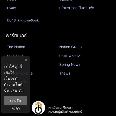
Event
นโยบายการเป็นส่วนตัว
นิยาย
by KaweBook
พาร์ทเนอร์
The Nation
Nation Group
คม ชัด ลึก
กรุงเทพธุรกิจ
×
Nation
Spring News
เราใช้คุกกี้
Thainewsonline
Tnews
เพื่อให้
เว็บไซต์
ฐานเศรษฐกิจ
ทำงานได้ดี
ขึ้น
เพิ่มเติม
ยอมรับ
ตั้งค่า