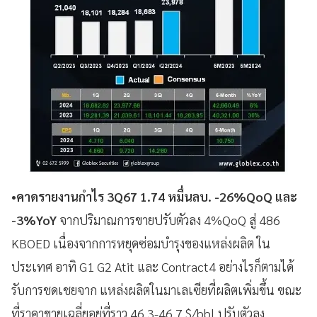
•คาดรายงานกำไร 3Q67 1.74 หมื่นลบ. -26%QoQ และ
-3%YoY
จากปริมาณการขายปรับตัวลง 4%QoQ สู่ 486
KBOED เนื่องจากการหยุดซ่อมบำรุงของแหล่งผลิต ใน
ประเทศ อาทิ G1 G2 Atit และ Contract4 อย่างไรก็ตามได้
รับการชดเชยจาก แหล่งผลิตในมาเลเซียที่ผลิตเพิ่มขึ้น ขณะ
ที่ราคาขายเฉลี่ยอยู่ที่ราว 46.3-46.7 $/bbl ปรับตัวลง