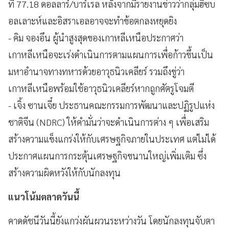
ที่ 77.18 ดอลลาร์/บาร์เรล หลังจากมีรายงานข่าวว่ากลุ่มฮิซบ
อลเลาะห์และอิสราเอลอาจจะทำข้อตกลงหยุดยิง
- คิม จองอึน ผู้นำสูงสุดของเกาหลีเหนือประกาศว่า
เกาหลีเหนือจะเร่งดำเนินการตามแผนการเพื่อก้าวขึ้นเป็น
มหาอำนาจทางทหารด้วยอาวุธนิวเคลียร์ รวมถึงขู่ว่า
เกาหลีเหนือพร้อมใช้อาวุธนิวเคลียร์หากถูกศัตรูโจมตี
- เจิ้ง ซานเจี๋ย ประธานคณะกรรมการพัฒนาและปฏิรูปแห่ง
ชาติจีน (NDRC) ให้คำมั่นว่าจะดำเนินการต่าง ๆ เพื่อเสริม
สร้างความแข็งแกร่งให้กับเศรษฐกิจภายในประเทศ แต่ไม่ได้
ประกาศแผนการกระตุ้นเศรษฐกิจขนานใหญ่เพิ่มเติม ซึ่ง
สร้างความผิดหวังให้กับนักลงทุน
แนวโน้มตลาดวันนี้
คาดดัชนีวันนี้ยังแกว่งผันผวนระหว่างวัน โดยนักลงทุนจับตา