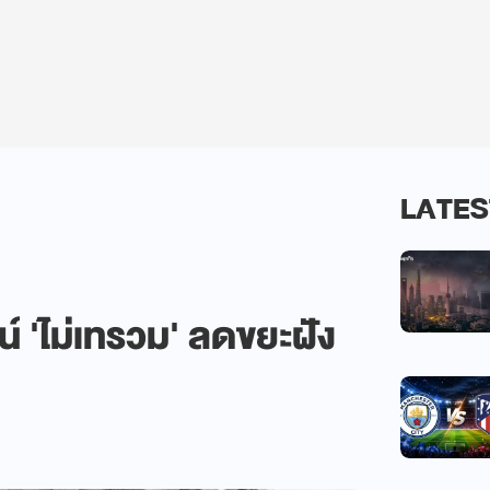
LATES
์ 'ไม่เทรวม' ลดขยะฝัง