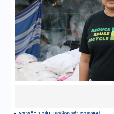
พลาสติก 3 กลุ่ม: แยกให้ถูก สร้างคุณค่าใหม่