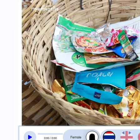
สลับเสียงอ่าน
0
:
00
/
0
:
00