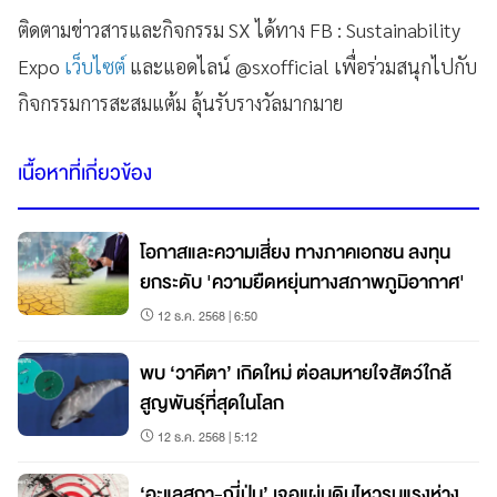
ติดตามข่าวสารและกิจกรรม SX ได้ทาง FB : Sustainability
Expo
เว็บไซต์
และแอดไลน์ @sxofficial เพื่อร่วมสนุกไปกับ
กิจกรรมการสะสมแต้ม ลุ้นรับรางวัลมากมาย
เนื้อหาที่เกี่ยวข้อง
โอกาสและความเสี่ยง ทางภาคเอกชน ลงทุน
ยกระดับ 'ความยืดหยุ่นทางสภาพภูมิอากาศ'
12 ธ.ค. 2568 | 6:50
พบ ‘วาคีตา’ เกิดใหม่ ต่อลมหายใจสัตว์ใกล้
สูญพันธุ์ที่สุดในโลก
12 ธ.ค. 2568 | 5:12
‘อะแลสกา-ญี่ปุ่น’ เจอแผ่นดินไหวรุนแรงห่าง