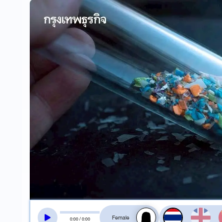
สลับเสียงอ่าน
0
:
00
/
0
:
00