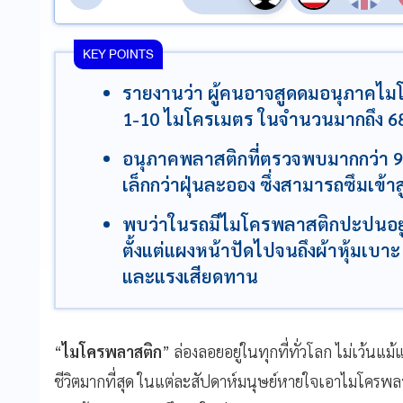
KEY POINTS
รายงานว่า ผู้คนอาจสูดดมอนุภาคไมโค
1-10 ไมโครเมตร ในจำนวนมากถึง 68
อนุภาคพลาสติกที่ตรวจพบมากกว่า 9
เล็กกว่าฝุ่นละออง ซึ่งสามารถซึมเข้า
พบว่าในรถมีไมโครพลาสติกปะปนอยู่
ตั้งแต่แผงหน้าปัดไปจนถึงผ้าหุ้มเบ
และแรงเสียดทาน
“
ไมโครพลาสติก
” ล่องลอยอยู่ในทุกที่ทั่วโลก ไม่เว้นแม้
ชีวิตมากที่สุด ในแต่ละสัปดาห์มนุษย์หายใจเอาไมโครพล