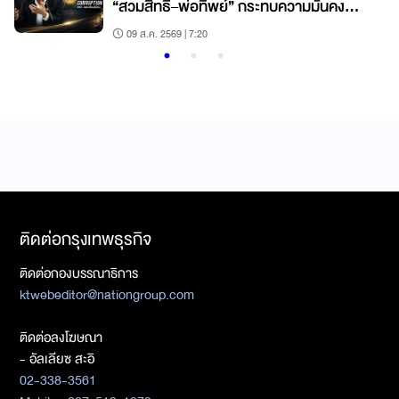
“สวมสิทธิ–พ่อทิพย์” กระทบความมั่นคง
ทางเศรษฐกิจ
09 ส.ค. 2569 | 7:20
ติดต่อกรุงเทพธุรกิจ
ติดต่อกองบรรณาธิการ
ktwebeditor@nationgroup.com
ติดต่อลงโฆษณา
- อัลเลียซ สะอิ
02-338-3561