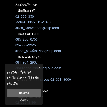
ติดต่อลงโฆษณา
- อัลเลียซ สะอิ
02-338-3561
Mobile : 087-519-1379
allias_sae@nationgroup.com
- ศิชล ภวัตโณทัย
085-255-6753
02-338-3325
sichol_paw@nationgroup.com
- เชลงพจน์ บุญซื่อ
081-934-2937
×
chalengpot@nationgroup.com
เราใช้คุกกี้เพื่อให้
เว็บไซต์ทำงานได้ดีขึ้น
สมัครสมาชิก
ติดต่อเบอร์ 02-338-3000
เพิ่มเติม
ติดต่อ Media Partners
ยอมรับ
- เมธิกา เมธาพิทักษ์
ตั้งค่า
02-338-3198