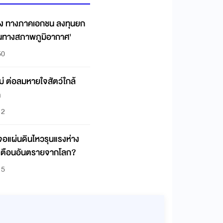
ยง ทางภาคเอกชน ลงทุนยก
่นทางสภาพภูมิอากาศ'
50
ม่ ต่อลมหายใจสัตว์ใกล้
ก
12
เจอแผ่นดินไหวรุนแรงห่าง
เตือนอันตรายจากโลก?
15