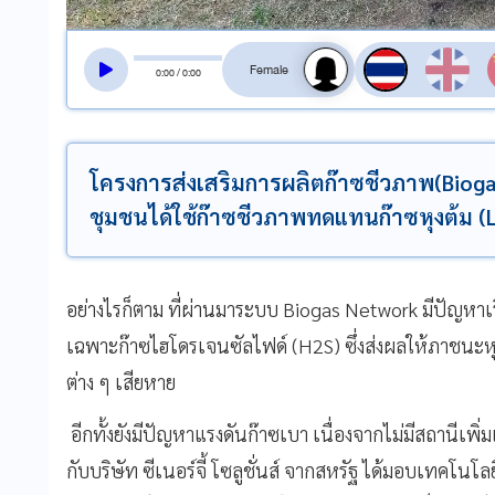
สลับเสียงอ่าน
0
:
00
/
0
:
00
โครงการส่งเสริมการผลิตก๊าซชีวภาพ(Biogas)
ชุมชนได้ใช้ก๊าซชีวภาพทดแทนก๊าซหุงต้ม (
อย่างไรก็ตาม ที่ผ่านมาระบบ Biogas Network มีปัญหา
เฉพาะก๊าซไฮโดรเจนซัลไฟด์ (H2S) ซึ่งส่งผลให้ภาชนะหุ
ต่าง ๆ เสียหาย
อีกทั้งยังมีปัญหาแรงดันก๊าซเบา เนื่องจากไม่มีสถานีเพิ่
กับบริษัท ซีเนอร์จี้ โซลูชั่นส์ จากสหรัฐ ได้มอบเทคโน