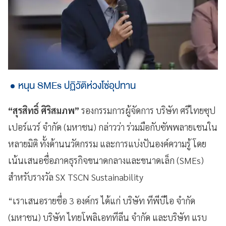
หนุน SMEs ปฏิวัติห่วงโซ่อุปทาน
“สุรสิทธิ์ ศิริสมภพ”
รองกรรมการผู้จัดการ บริษัท ศรีไทยซุป
เปอร์แวร์ จํากัด (มหาชน) กล่าวว่า ร่วมมือกับซัพพลายเชนใน
หลายมิติ ทั้งด้านนวัตกรรม และการแบ่งปันองค์ความรู้ โดย
เน้นเสนอชื่อภาคธุรกิจขนาดกลางและขนาดเล็ก (SMEs)
สำหรับรางวัล SX TSCN Sustainability
“เราเสนอรายชื่อ 3 องค์กร ได้แก่ บริษัท ทีพีบีไอ จำกัด
(มหาชน) บริษัท ไทยโพลิเอททีลีน จำกัด และบริษัท แรบ