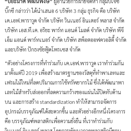
“ปิยะมาศ พัฒนพงษ์”
ผู้อำนวยการฝ่ายจัดหา กลุ่มบีเจซี
บิ๊กซี กล่าวว่า ได้นำเสนอ 6 บริษัท 3 กลุ่ม ธุรกิจ คือ บริษัท
เค.เอฟ.พาราวูด จำกัด บริษัท วินเนอร์ อินเตอร์ พลาส จำกัด
บริษัท เอส.ที.เค. อริยะ พาร์ท แอนด์ โมลด์ จำกัด บริษัท พีจี
เอ็ม แอนด์ พาร์ทเนอร์ จำกัด บริษัท สพ็อตออฟควอลิตี้ จำกัด
และบริษัท ปักธงชัยฟู้ดโพรเซส จำกัด
“ตัวอย่างโครงการที่ทำร่วมกับ เค.เอฟ.พาราวูด เราทำร่วมกัน
มาตั้งแต่ปี 2019 เพื่อสร้างมาตรฐานของวัสดุที่ทำพาเลทและ
เฟรมไม้ใหม่ที่ลดปริมาณการใช้ทรัพยากรไม้ ซึ่งได้พัฒนาพา
เลทไม้สำหรับส่งออกที่ลดความกว้างของแผ่นไม้ปิดทับด้าน
บน และการสร้าง standardization ทำให้สามารถจัดการ
อุปกรณ์บรรจุภัณฑ์ได้สะดวกขึ้น และตัวอย่างอีกหนึ่งโครงการ
คือ บรรจุภัณฑ์พลาสติกเพื่อความยั่งยืน ที่เราทำร่วมกับ
วินเนอร์ อินเตอร์ พลาส โดยการพัฒนาถาดพลาสติกมีขอบ