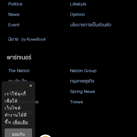
Politics
Lifestyle
News
Opinion
Event
นโยบายการเป็นส่วนตัว
นิยาย
by KaweBook
พาร์ทเนอร์
The Nation
Nation Group
คม ชัด ลึก
กรุงเทพธุรกิจ
×
Nation
Spring News
เราใช้คุกกี้
เพื่อให้
Thainewsonline
Tnews
เว็บไซต์
ฐานเศรษฐกิจ
ทำงานได้ดี
ขึ้น
เพิ่มเติม
ยอมรับ