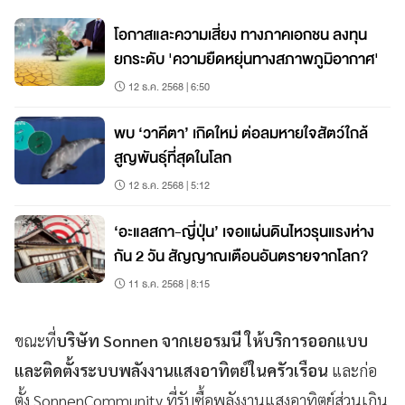
โอกาสและความเสี่ยง ทางภาคเอกชน ลงทุน
ยกระดับ 'ความยืดหยุ่นทางสภาพภูมิอากาศ'
12 ธ.ค. 2568 | 6:50
พบ ‘วาคีตา’ เกิดใหม่ ต่อลมหายใจสัตว์ใกล้
สูญพันธุ์ที่สุดในโลก
12 ธ.ค. 2568 | 5:12
‘อะแลสกา-ญี่ปุ่น’ เจอแผ่นดินไหวรุนแรงห่าง
กัน 2 วัน สัญญาณเตือนอันตรายจากโลก?
11 ธ.ค. 2568 | 8:15
ขณะที่
บริษัท Sonnen จากเยอรมนี ให้บริการออกแบบ
และติดตั้งระบบพลังงานแสงอาทิตย์ในครัวเรือน
และก่อ
ตั้ง SonnenCommunity ที่รับซื้อพลังงานแสงอาทิตย์ส่วนเกิน