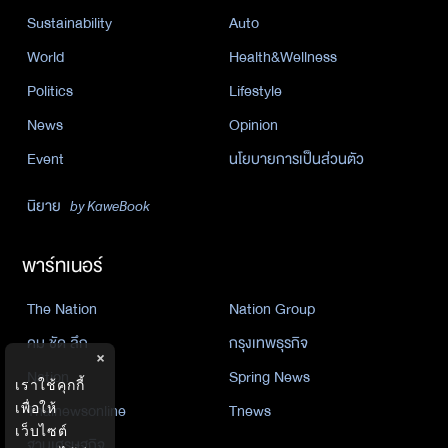
Sustainability
Auto
World
Health&Wellness
Politics
Lifestyle
News
Opinion
Event
นโยบายการเป็นส่วนตัว
นิยาย
by KaweBook
พาร์ทเนอร์
The Nation
Nation Group
คม ชัด ลึก
กรุงเทพธุรกิจ
×
Nation
Spring News
เราใช้คุกกี้
เพื่อให้
Thainewsonline
Tnews
เว็บไซต์
ฐานเศรษฐกิจ