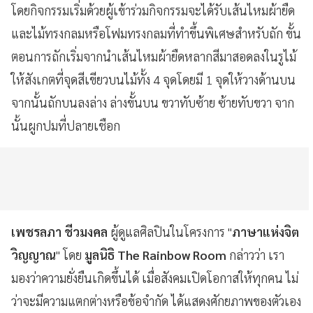
โดยกิจกรรมเริ่มด้วยผู้เข้าร่วมกิจกรรมจะได้รับเส้นไหมผ้ายืด
และไม้ทรงกลมหรือโฟมทรงกลมที่ทำขึ้นพิเศษสำหรับถัก ขั้น
ตอนการถักเริ่มจากนำเส้นไหมผ้ายืดหลากสีมาสอดลงในรูไม้
ให้สังเกตที่จุดสีเขียวบนไม้ทั้ง 4 จุดโดยมี 1 จุดให้วางด้านบน
จากนั้นถักบนลงล่าง ล่างขั้นบน ขวาทับซ้าย ซ้ายทับขวา จาก
นั้นผูกปมที่ปลายเชือก
เพชรลภา ชีวมงคล
ผู้ดูแลศิลปินในโครงการ "
ภาษาแห่งจิต
วิญญาณ
" โดย
มูลนิธิ The Rainbow Room
กล่าวว่า เรา
มองว่าความยั่งยืนเกิดขึ้นได้ เมื่อสังคมเปิดโอกาสให้ทุกคน ไม่
ว่าจะมีความแตกต่างหรือข้อจำกัด ได้แสดงศักยภาพของตัวเอง