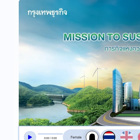
สลับเสียงอ่าน
0
:
00
/
0
:
00