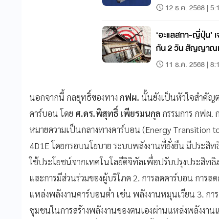
12 ธ.ค. 2568 | 5:
‘อะแลสกา-ญี่ปุ่น’ 
กัน 2 วัน สัญญาณ
11 ธ.ค. 2568 | 8:
นอกจากนี้ กลยุทธิ์ของทาง
กฟผ.
นั้นยังเป็นหัวใจสำคัญ
คาร์บอน โดย
ศ.ดร.พิสุทธิ์ เพียรมนกุล
กรรมการ กฟผ. กล่
หมายความเป็นกลางทางคาร์บอน (Energy Transition tow
4D1E โดยกรอบนโยบาย ระบบพลังงานที่ยั่งยืน มีประสิทธิภ
ใช้ประโยชน์จากเทคโนโลยีดิจิทัลเพื่อปรับปรุงประสิทธ
และการมีส่วนร่วมของผู้บริโภค 2. การลดคาร์บอน การล
แหล่งพลังงานคาร์บอนต่ำ เช่น พลังงานหมุนเวียน 3. กา
ชุมชนในการสร้างพลังงานของตนเองผ่านแหล่งพลังงาน