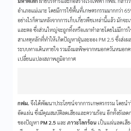
มหาดเล็ก
ฝ่ายบริหารและก่อสร้างโรงไฟฟ้า กฟผ. กล่าว
อำเภอแม่เมาะ โดยมีการใช้พื้นที่เกษตรกรรมมากกว่า 
อย่างไรก็ตามหลังจากการเก็บเกี่ยวพืชเหล่านี้แล้ว มักจ
และตอ ซึ่งส่วนใหญ่จะถูกทิ้งหรือเผาทำลายโดยไม่มีการใช้
สาเหตุหลักที่ทำให้เกิดปัญหาฝุ่นละออง PM 2.5 ซึ่งส่
ระบบทางเดินหายใจ รวมถึงมลพิษจากหมอกควันหมอกคว
เปลี่ยนแปลงสภาพภูมิอากาศ
กฟผ.
จึงได้พัฒนาประโยชน์จากการเกษตรกรรม โดยนำว
อัดแผ่น ซึ่งมีคุณสมบัติลดเสียงและความร้อน อีกทั้งยังล
ของปัญหา
PM 2.5
และ
ภาวะโลกร้อน
เป็นแผ่นลดเสีย