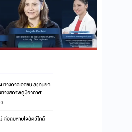
ยง ทางภาคเอกชน ลงทุนยก
่นทางสภาพภูมิอากาศ'
50
ม่ ต่อลมหายใจสัตว์ใกล้
ก