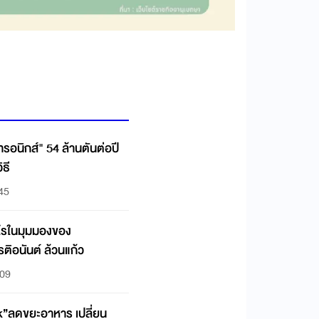
กทรอนิกส์" 54 ล้านตันต่อปี
ิธี
:45
ไรในมุมมองของ
รติอนันต์ ล้วนแก้ว
:09
ขยะอาหาร เปลี่ยน