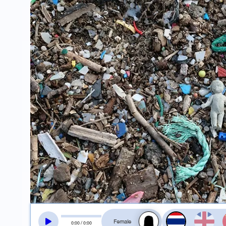
สลับเสียงอ่าน
0
:
00
/
0
:
00