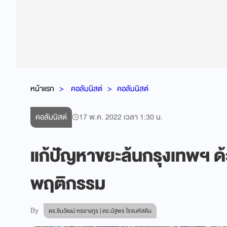
หน้าแรก
คอลัมนิสต์
คอลัมนิสต์
คอลัมนิสต์
17 พ.ค. 2022 เวลา 1:30 น.
แก้ปัญหาขยะล้นกรุงเทพฯ 
พฤติกรรม
By
ดร.ชินวัฒน์ หรยางกูร | ดร.นัฐพร โรจนหัสดิน