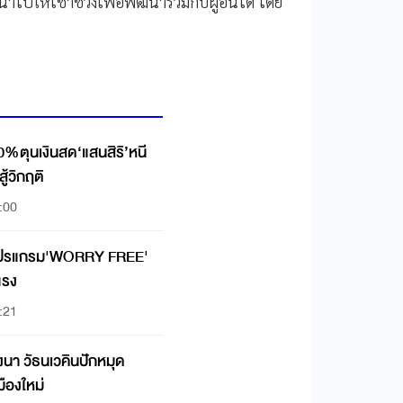
ปให้เช่าช่วงเพื่อพัฒนาร่วมกับผู้อื่นได้ โดย
0%ตุนเงินสด‘แสนสิริ’หนี
ู้วิกฤติ
:00
ยโปรแกรม'WORRY FREE'
แรง
:21
งนา วัธนเวคินปักหมุด
มืองใหม่