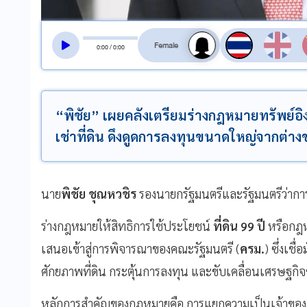
สลับเสียงอ่าน
0
:
00
/
0
:
00
“พิชัย” เผยคลังเตรียมร่างกฎหมายทรัพย์อิ
เช่าที่ดิน ดึงดูดการลงทุนขนาดใหญ่จากต่าง
นาย
พิชัย ชุณหวชิร
รองนายกรัฐมนตรีและรัฐมนตรีว่ากา
ร่างกฎหมายให้สิทธิการใช้ประโยชน์
ที่ดิน 99 ปี
หรือกฎหม
เสนอเข้าสู่การพิจารณาของคณะรัฐมนตรี (
ครม.
) ซึ่งเช
ศักยภาพที่ดิน กระตุ้นการลงทุน และขับเคลื่อนเศรษฐก
หลักการสำคัญของกฎหมายคือ การแยกความเป็นเจ้าของ