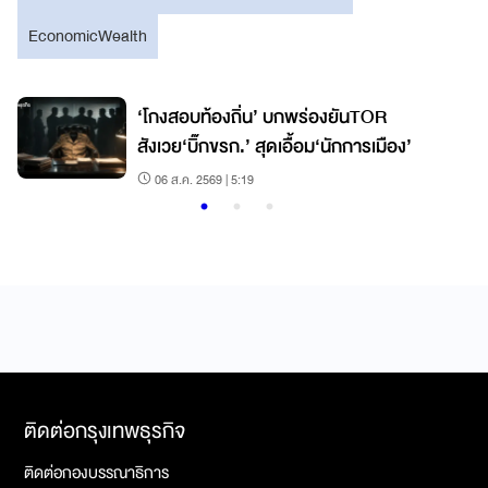
EconomicWealth
‘โกงสอบท้องถิ่น’ บกพร่องยันTOR
บ
สังเวย‘บิ๊กขรก.’ สุดเอื้อม‘นักการเมือง’
06 ส.ค. 2569 | 5:19
ติดต่อกรุงเทพธุรกิจ
ติดต่อกองบรรณาธิการ