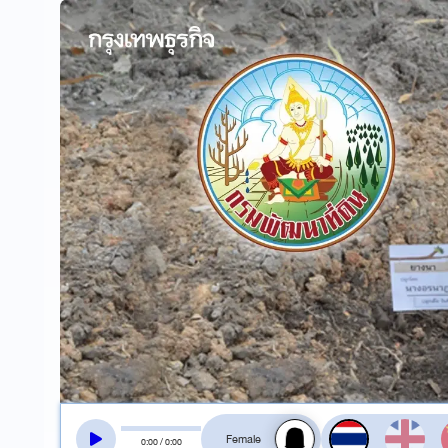
สลับเสียงอ่าน
0
:
00
/
0
:
00