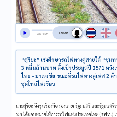
สลับเสียงอ่าน
0
:
00
/
0
:
00
“สุริยะ” เร่งศึกษารถไฟทางคู่สายใต้ “ชุม
3 หมื่นล้านบาท ตั้งเป้าประมูลปี 2571 หวั
ไทย - มาเลเซีย ขณะที่รถไฟทางคู่เฟส 2 ค้
ชุดใหม่ไฟเขียว
นาย
สุริยะ จึงรุ่งเรืองกิจ
รองนายกรัฐมนตรี และรัฐมนตรีว
วงฯ ได้มอบหมายให้การรถไฟแห่งประเทศไทย (
รฟท.
) 