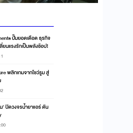
 ปั๊มยอดเดือด ธุรกิจ
ลี่ยนแรงรักเป็นพลังช้อป!
11
 พลิกเกมจากโชว์รูม สู่
ย
02
ิ้น' ปิดวงจรน้ำยาแอร์ ดัน
y
:00