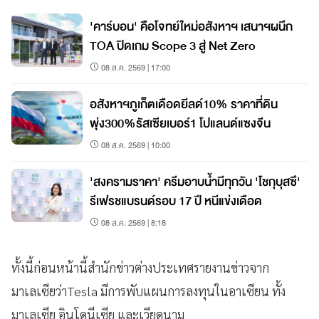
'คาร์บอน' คือโจทย์ใหม่อสังหาฯ เสนาฯผนึก
TOA ปิดเกม Scope 3 สู่ Net Zero
08 ส.ค. 2569 | 17:00
อสังหาฯภูเก็ตเดือดยีลด์10% ราคาที่ดิน
พุ่ง300%รัสเซียเบอร์1 โปแลนด์แซงจีน
08 ส.ค. 2569 | 10:00
'สงครามราคา' ครีมอาบน้ำมีทุกวัน 'โชกุบุสซึ'
รีเฟรชแบรนด์รอบ 17 ปี หนีแข่งเดือด
08 ส.ค. 2569 | 8:18
ทั้งนี้ก่อนหน้านี้สำนักข่าวต่างประเทศรายงานข่าวจาก
มาเลเซียว่าTesla มีการพับแผนการลงทุนในอาเซียน ทั้ง
มาเลเซีย อินโดนีเซีย และเวียดนาม