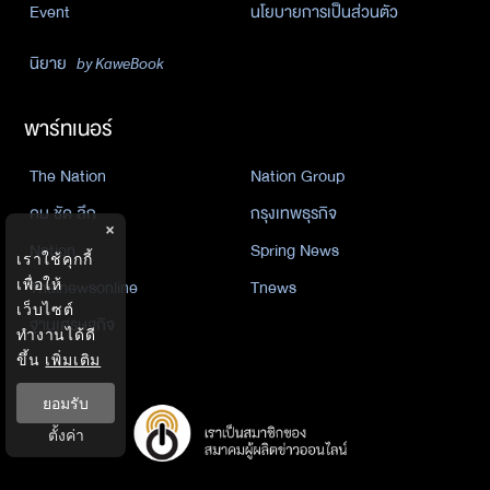
Event
นโยบายการเป็นส่วนตัว
นิยาย
by KaweBook
พาร์ทเนอร์
The Nation
Nation Group
คม ชัด ลึก
กรุงเทพธุรกิจ
×
Nation
Spring News
เราใช้คุกกี้
Thainewsonline
Tnews
เพื่อให้
เว็บไซต์
ฐานเศรษฐกิจ
ทำงานได้ดี
ขึ้น
เพิ่มเติม
ยอมรับ
ตั้งค่า