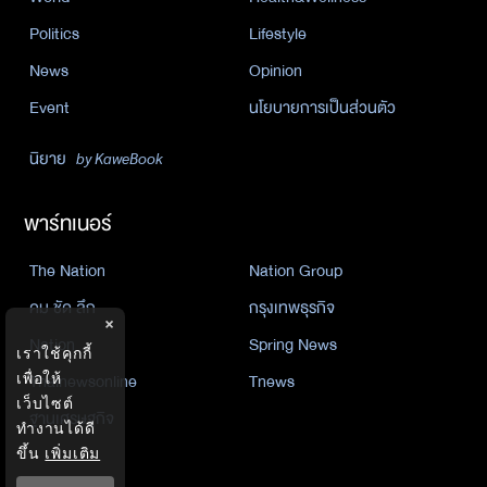
Politics
Lifestyle
News
Opinion
Event
นโยบายการเป็นส่วนตัว
นิยาย
by KaweBook
พาร์ทเนอร์
The Nation
Nation Group
คม ชัด ลึก
กรุงเทพธุรกิจ
×
Nation
Spring News
เราใช้คุกกี้
เพื่อให้
Thainewsonline
Tnews
เว็บไซต์
ฐานเศรษฐกิจ
ทำงานได้ดี
ขึ้น
เพิ่มเติม