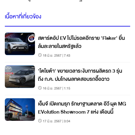
เนื้อหาที่เกี่ยวข้อง
สตาร์ตอัป EV ไปไม่รอดอีกราย 'Fisker' ยื่น
ล้มละลายในสหรัฐแล้ว
18 มิ.ย. 2567 | 7:43
'โตโยต้า' ขยายเวลาระงับการผลิตรถ 3 รุ่น
ถึง ก.ค. ปมโกงผลทดสอบรถอื้อฉาว
16 มิ.ย. 2567 | 1:15
เอ็มจี เปิดเกมรุก รักษาฐานตลาด อีวี ผุด MG
EVolution Showroom 7 แห่ง เดือนนี้
17 มิ.ย. 2567 | 3:04