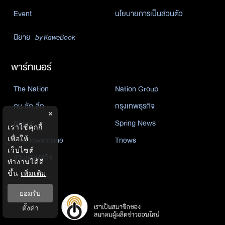
Event
นโยบายการเป็นส่วนตัว
นิยาย
by KaweBook
พาร์ทเนอร์
The Nation
Nation Group
คม ชัด ลึก
กรุงเทพธุรกิจ
×
Nation
Spring News
เราใช้คุกกี้
Thainewsonline
Tnews
เพื่อให้
เว็บไซต์
ฐานเศรษฐกิจ
ทำงานได้ดี
ขึ้น
เพิ่มเติม
ยอมรับ
ตั้งค่า