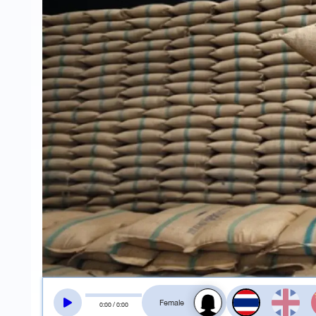
สลับเสียงอ่าน
0
:
00
/
0
:
00