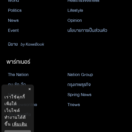
World
Health&Wellness
Politics
Lifestyle
News
Opinion
Event
นโยบายการเป็นส่วนตัว
นิยาย
by KaweBook
พาร์ทเนอร์
The Nation
Nation Group
คม ชัด ลึก
กรุงเทพธุรกิจ
×
Nation
Spring News
เราใช้คุกกี้
Thainewsonline
Tnews
เพื่อให้
เว็บไซต์
ฐานเศรษฐกิจ
ทำงานได้ดี
ขึ้น
เพิ่มเติม