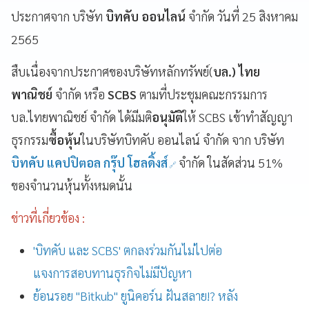
ประกาศจาก บริษัท
บิทคับ ออนไลน์
จำกัด วันที่ 25 สิงหาคม
2565
สืบเนื่องจากประกาศของบริษัทหลักทรัพย์(
บล.) ไทย
พาณิชย์
จำกัด หรือ
SCBS
ตามที่ประชุมคณะกรรมการ
บล.ไทยพาณิชย์ จำกัด ได้มีมติ
อนุมัติ
ให้ SCBS เข้าทำสัญญา
ธุรกรรม
ซื้อหุ้น
ในบริษัทบิทคับ ออนไลน์ จำกัด จาก บริษัท
บิทคับ แคปปิตอล
กรุ๊ป โฮลดิ้งส์
จำกัด ในสัดส่วน 51%
ของจำนวนหุ้นทั้งหมดนั้น
ข่าวที่เกี่ยวข้อง :
'บิทคับ และ SCBS' ตกลงร่วมกันไม่ไปต่อ
แจงการสอบทานธุรกิจไม่มีปัญหา
ย้อนรอย "Bitkub" ยูนิคอร์น ฝันสลาย!? หลัง