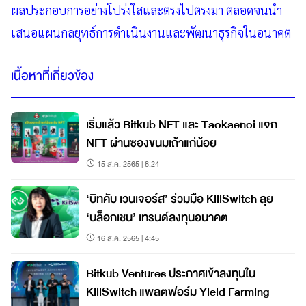
ผลประกอบการอย่างโปร่งใสและตรงไปตรงมา ตลอดจนนำ
เสนอแผนกลยุทธ์การดำเนินงานและพัฒนาธุรกิจในอนาคต
เนื้อหาที่เกี่ยวข้อง
เริ่มแล้ว Bitkub NFT และ Taokaenoi แจก
NFT ผ่านซองขนมเถ้าแก่น้อย
15 ส.ค. 2565 | 8:24
‘บิทคับ เวนเจอร์ส’ ร่วมมือ KillSwitch ลุย
‘บล็อกเชน’ เทรนด์ลงทุนอนาคต
16 ส.ค. 2565 | 4:45
Bitkub Ventures ประกาศเข้าลงทุนใน
KillSwitch แพลตฟอร์ม Yield Farming