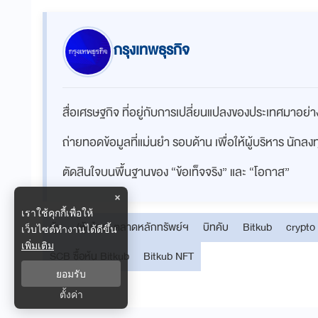
กรุงเทพธุรกิจ
สื่อเศรษฐกิจ ที่อยู่กับการเปลี่ยนแปลงของประเทศมาอย
ถ่ายทอดข้อมูลที่แม่นยำ รอบด้าน เพื่อให้ผู้บริหาร นักล
ตัดสินใจบนพื้นฐานของ “ข้อเท็จจริง” และ “โอกาส”
×
เราใช้คุกกี้เพื่อให้
หุ้น
(หุ้นไทย) ตลาดหลักทรัพย์ฯ
บิทคับ
Bitkub
crypto
เว็บไซต์ทำงานได้ดีขึ้น
เพิ่มเติม
SCB ซื้อหุ้น Bitkub
Bitkub NFT
ยอมรับ
ตั้งค่า