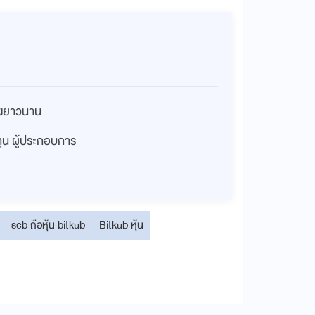
่างยาวนาน
งทุน ผู้ประกอบการ
scb ถือหุ้น bitkub
Bitkub หุ้น