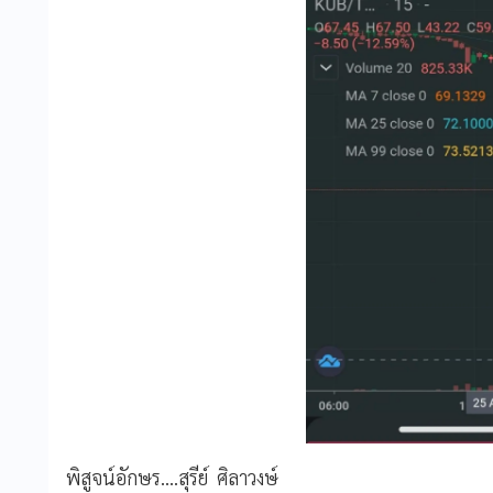
พิสูจน์อักษร....สุรีย์ ศิลาวงษ์