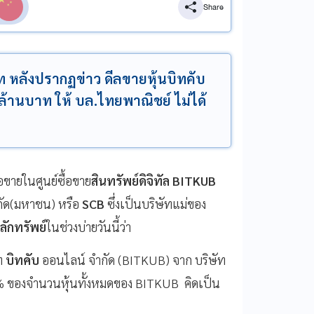
Share
ท หลังปรากฏข่าว ดีลขายหุ้นบิทคับ
ล้านบาท ให้ บล.ไทยพาณิชย์ ไม่ได้
ื้อขายในศูนย์ซื้อขาย
สินทรัพย์ดิจิทัล BITKUB
ำกัด(มหาชน) หรือ
SCB
ซึ่งเป็นบริษัทแม่ของ
ักทรัพย์
ในช่วงบ่ายวันนี้ว่า
ัท
บิทคับ
ออนไลน์ จำกัด (BITKUB) จาก บริษัท
% ของจำนวนหุ้นทั้งหมดของ BITKUB คิดเป็น