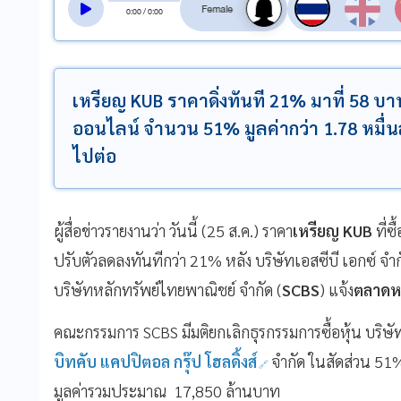
0
:
00
/
0
:
00
เหรียญ KUB ราคาดิ่งทันที 21% มาที่ 58 บา
ออนไลน์ จำนวน 51% มูลค่ากว่า 1.78 หมื่น
ไปต่อ
ผู้สื่อข่าวรายงานว่า วันนี้ (25 ส.ค.) ราคา
เหรียญ KUB
ที่ซ
ปรับตัวลดลงทันทีกว่า 21% หลัง บริษัทเอสซีบี เอกซ์ จ
บริษัทหลักทรัพย์ไทยพาณิชย์ จำกัด (
SCBS
) แจ้ง
ตลาดหล
คณะกรรมการ SCBS มีมติยกเลิกธุรกรรมการซื้อหุ้น บริษ
บิทคับ แคปปิตอล กรุ๊ป โฮลดิ้งส์
จำกัด ในสัดส่วน 51
มูลค่ารวมประมาณ 17,850 ล้านบาท