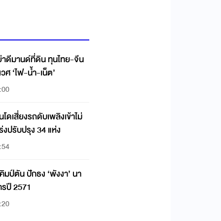
นด์ที่ดิน ทุนไทย-จีน
ิเวศ ‘ไฟ-น้ำ-เน็ต’
:00
ดเสี่ยงรถดับเพลิงเข้าไม่
เร่งปรับปรุง 34 แห่ง
:54
ิมป์ตัน ปักธง ‘พังงา’ นา
การปี 2571
:20