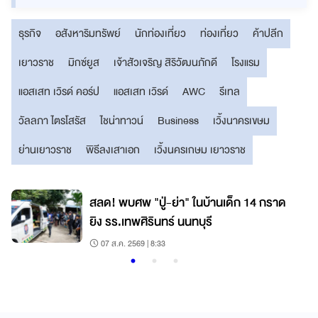
ธุรกิจ
อสังหาริมทรัพย์
นักท่องเที่ยว
ท่องเที่ยว
ค้าปลีก
เยาวราช
มิกซ์ยูส
เจ้าสัวเจริญ สิริวัฒนภักดี
โรงแรม
แอสเสท เวิรด์ คอร์ป
แอสเสท เวิรด์
AWC
รีเทล
วัลลภา ไตรโสรัส
ไชน่าทาวน์
Business
เวิ้งนาครเขษม
ย่านเยาวราช
พิธีลงเสาเอก
เวิ้งนครเกษม เยาวราช
สลด! พบศพ "ปู่-ย่า" ในบ้านเด็ก 14 กราด
ยิง รร.เทพศิรินทร์ นนทบุรี
07 ส.ค. 2569 | 8:33