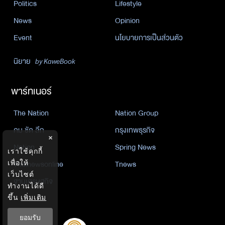
Politics
Lifestyle
News
Opinion
Event
นโยบายการเป็นส่วนตัว
นิยาย
by KaweBook
พาร์ทเนอร์
The Nation
Nation Group
คม ชัด ลึก
กรุงเทพธุรกิจ
×
Nation
Spring News
เราใช้คุกกี้
เพื่อให้
Thainewsonline
Tnews
เว็บไซต์
ฐานเศรษฐกิจ
ทำงานได้ดี
ขึ้น
เพิ่มเติม
ยอมรับ