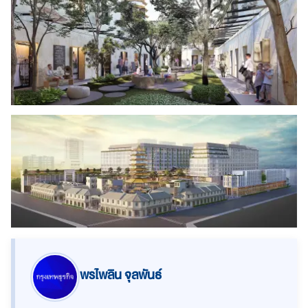
พรไพลิน จุลพันธ์