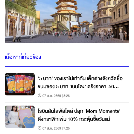
เนื้อหาที่เกี่ยวข้อง
‘5 บาท’ ของเราไม่เท่ากัน เด็กต่างจังหวัดซื้อ
ขนมซอง 5 บาท ‘เบนโตะ’ ตรึงราคา-50
สตางค์ก็ขึ้นไม่ได้
07 ส.ค. 2569 | 8:26
โรบินสันไลฟ์สไตล์ ปลุก 'Mom Moments'
ดึงทราฟิกเพิ่ม 10% กระตุ้นซื้อวันแม่
07 ส.ค. 2569 | 7:25