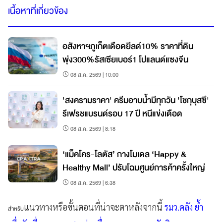
เนื้อหาที่เกี่ยวข้อง
อสังหาฯภูเก็ตเดือดยีลด์10% ราคาที่ดิน
พุ่ง300%รัสเซียเบอร์1 โปแลนด์แซงจีน
08 ส.ค. 2569 | 10:00
'สงครามราคา' ครีมอาบน้ำมีทุกวัน 'โชกุบุสซึ'
รีเฟรชแบรนด์รอบ 17 ปี หนีแข่งเดือด
08 ส.ค. 2569 | 8:18
‘แม็คโคร-โลตัส’ กางโมเดล ‘Happy &
Healthy Mall’ ปรับโฉมศูนย์การค้าครั้งใหญ่
08 ส.ค. 2569 | 6:38
แนวทางหรือขั้นตอนที่น่าจะตาหลังจากนี้
รมว.คลัง ย้ำ
สำหรับ