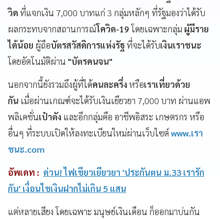
วิด
ที่แจกเงิน 7,000 บาทแก่ 3 กลุ่มหลักๆ ที่รัฐมองว่าได้รับ
ผลกระทบจากสถานการณ์
โควิด-19
โดยเฉพาะกลุ่ม
ผู้มีราย
ได้น้อย
ผู้ถือ
บัตรสวัสดิการแห่งรัฐ
ที่จะได้รับ
เงินเราชนะ
โดยอัตโนมัติผ่าน
"บัตรคนจน"
นอกจากนี้ยังรวมถึงผู้ที่ได้
คนละครึ่ง
หรือ
เราเที่ยวด้วย
กัน
เมื่อผ่านเกณฑ์จะได้รับเงินเยียวยา 7,000 บาท ผ่านแอพ
พลิเคชั่น
เป๋าตัง
และอีกกลุ่มคือ อาชีพอิสระ เกษตรกร หรือ
อื่นๆ ที่ระบบเปิดให้ลงทะเบียนใหม่ผ่านเว็บไซต์
www.เรา
ชนะ.com
อัพเดท :
ด่วน! ไฟเขียวเยียวยา 'ประกันตน ม.33 เรารัก
กัน' เงื่อนไขเงินฝากไม่เกิน 5 แสน
แต่หลายเสียง โดยเฉพาะ มนุษย์เงินเดือน ก็ออกมาบ่นกัน