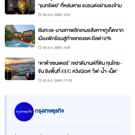
‘ขุมทรัพย์’ ที่หล่นหาย แบรนด์อย่ามองข้าม
06 ส.ค. 2569 | 4:22
เชิงทะเล–บางเทาพลิกเกมอสังหาฯภูเก็ตจาก
เมืองพักร้อนสู่ทำเลทองแตะยีลด์12%
06 ส.ค. 2569 | 4:09
‘ดาต้าเซนเตอร์’ เขย่าดีมานด์ที่ดิน ทุนไทย-
จีน ชิงพื้นที่ EEC หวังนิเวศ ‘ไฟ-น้ำ-เน็ต’
05 ส.ค. 2569 | 17:00
กรุงเทพธุรกิจ