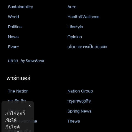
Sustainability
Auto
World
Health&Wellness
Politics
Lifestyle
News
Opinion
Event
นโยบายการเป็นส่วนตัว
นิยาย
by KaweBook
พาร์ทเนอร์
The Nation
Nation Group
คม ชัด ลึก
กรุงเทพธุรกิจ
×
Nation
Spring News
เราใช้คุกกี้
เพื่อให้
Thainewsonline
Tnews
เว็บไซต์
ฐานเศรษฐกิจ