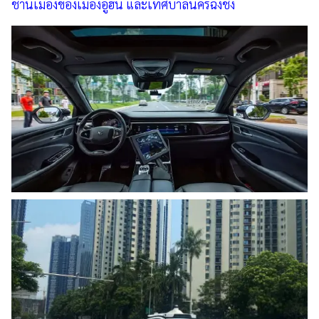
ชานเมืองของเมืองอู่ฮั่น และเทศบาลนครฉงชิ่ง