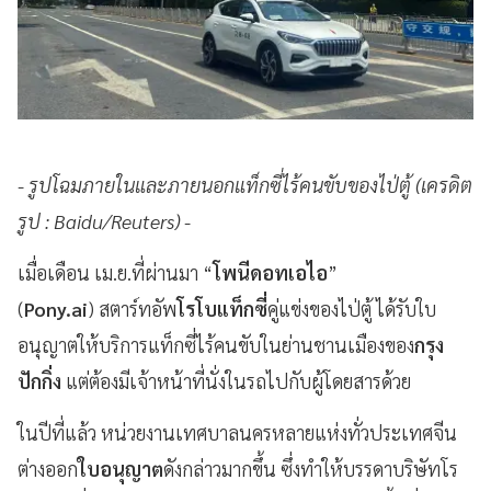
- รูปโฉมภายในและภายนอกแท็กซี่ไร้คนขับของไป่ตู้ (เครดิต
รูป : Baidu/Reuters) -
เมื่อเดือน เม.ย.ที่ผ่านมา “
โพนีดอทเอไอ
”
(
Pony.ai
) สตาร์ทอัพ
โรโบแท็กซี่
คู่แข่งของไป่ตู้ ได้รับใบ
อนุญาตให้บริการแท็กซี่ไร้คนขับในย่านชานเมืองของ
กรุง
ปักกิ่ง
แต่ต้องมีเจ้าหน้าที่นั่งในรถไปกับผู้โดยสารด้วย
ในปีที่แล้ว หน่วยงานเทศบาลนครหลายแห่งทั่วประเทศจีน
ต่างออก
ใบอนุญาต
ดังกล่าวมากขึ้น ซึ่งทำให้บรรดาบริษัทโร