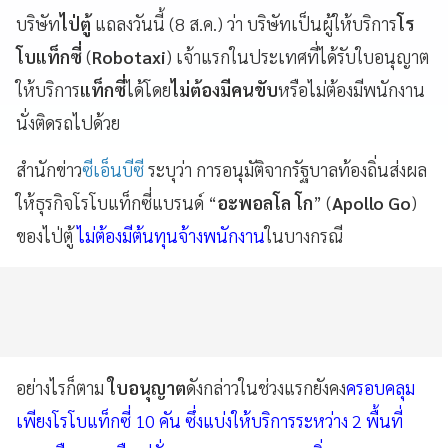
บริษัท
ไป่ตู้
แถลงวันนี้ (8 ส.ค.) ว่า บริษัทเป็นผู้ให้บริการ
โร
โบแท็กซี่
(
Robotaxi
) เจ้าแรกในประเทศที่ได้รับใบอนุญาต
ให้บริการ
แท็กซี่
ได้โดย
ไม่ต้องมีคนขับ
หรือไม่ต้องมีพนักงาน
นั่งติดรถไปด้วย
สำนักข่าว
ซีเอ็นบีซี
ระบุว่า การอนุมัติจากรัฐบาลท้องถิ่นส่งผล
ให้ธุรกิจโรโบแท็กซี่แบรนด์ “
อะพอลโล โก
” (
Apollo Go
)
ของไป่ตู้
ไม่ต้องมีต้นทุนจ้างพนักงาน
ในบางกรณี
อย่างไรก็ตาม
ใบอนุญาต
ดังกล่าวในช่วงแรกยังคง
ครอบคลุม
เพียงโรโบแท็กซี่ 10 คัน ซึ่งแบ่งให้บริการระหว่าง 2 พื้นที่