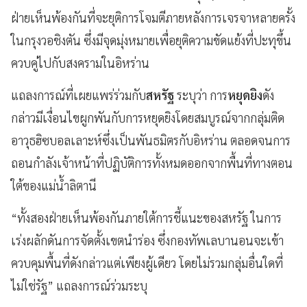
ฝ่ายเห็นพ้องกันที่จะยุติการโจมตีภายหลังการเจรจาหลายครั้ง
ในกรุงวอชิงตัน ซึ่งมีจุดมุ่งหมายเพื่อยุติความขัดแย้งที่ปะทุขึ้น
ควบคู่ไปกับสงครามในอิหร่าน
แถลงการณ์ที่เผยแพร่ร่วมกับ
สหรัฐ
ระบุว่า การ
หยุดยิง
ดัง
กล่าวมีเงื่อนไขผูกพันกับการหยุดยิงโดยสมบูรณ์จากกลุ่มติด
อาวุธฮิซบอลเลาะห์ซึ่งเป็นพันธมิตรกับอิหร่าน ตลอดจนการ
ถอนกำลังเจ้าหน้าที่ปฏิบัติการทั้งหมดออกจากพื้นที่ทางตอน
ใต้ของแม่น้ำลิตานี
“ทั้งสองฝ่ายเห็นพ้องกันภายใต้การชี้แนะของสหรัฐ ในการ
เร่งผลักดันการจัดตั้งเขตนำร่อง ซึ่งกองทัพเลบานอนจะเข้า
ควบคุมพื้นที่ดังกล่าวแต่เพียงผู้เดียว โดยไม่รวมกลุ่มอื่นใดที่
ไม่ใช่รัฐ” แถลงการณ์ร่วมระบุ