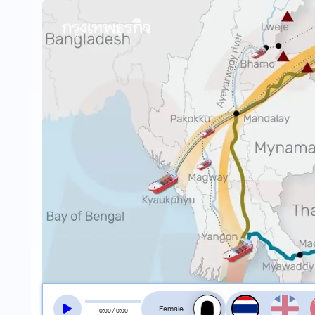
สลับเสียงอ่าน
0
:
00
/
0
:
00