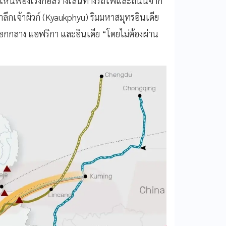
เห็นพ้องเร่งก่อสร้างเส้นทางรถไฟและถนนจาก
้ำลึกเจ้าผิวก์ (Kyaukphyu) ริมมหาสมุทรอินเดีย
ออกกลาง แอฟริกา และอินเดีย “โดยไม่ต้องผ่าน