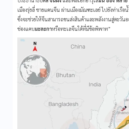
ประธานาธิบดี
สี จิ้นผิง
และพลเอกอาวุโส
มิน อ่อง หล่าย
เมืองรุ่ยลี่ ชายแดนจีน ผ่านเมืองมัณฑะเลย์ ไปยังท่าเรือน
ซึ่งจะช่วยให้จีนสามารถขนส่งสินค้าและพลังงานสู่ตะวัน
ช่องแคบ
มะละกา
หรือทะเลจีนใต้ที่มีข้อพิพาท”