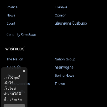
Politics
Lifestyle
News
Opinion
Event
นโยบายการเป็นส่วนตัว
นิยาย
by KaweBook
พาร์ทเนอร์
The Nation
Nation Group
คม ชัด ลึก
กรุงเทพธุรกิจ
×
Nation
Spring News
เราใช้คุกกี้
Thainewsonline
Tnews
เพื่อให้
เว็บไซต์
ฐานเศรษฐกิจ
ทำงานได้ดี
ขึ้น
เพิ่มเติม