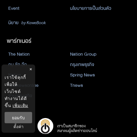
Event
นโยบายการเป็นส่วนตัว
นิยาย
by KaweBook
พาร์ทเนอร์
The Nation
Nation Group
คม ชัด ลึก
กรุงเทพธุรกิจ
×
Nation
Spring News
เราใช้คุกกี้
เพื่อให้
Thainewsonline
Tnews
เว็บไซต์
ฐานเศรษฐกิจ
ทำงานได้ดี
ขึ้น
เพิ่มเติม
ยอมรับ
ตั้งค่า