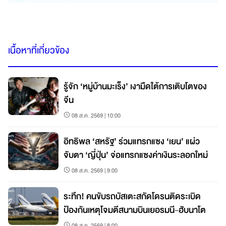
เนื้อหาที่เกี่ยวข้อง
รู้จัก ‘หมู่บ้านมะเร็ง’ เงามืดใต้การเติบโตของ
จีน
08 ส.ค. 2569 | 10:00
อิทธิพล ‘สหรัฐ’ ร่วมแทรกแซง ‘เยน’ แผ่ว
จับตา ‘ญี่ปุ่น’ จ่อแทรกแซงค่าเงินระลอกใหม่
08 ส.ค. 2569 | 9:00
ระทึก! คนขับรถบัสเตะสกัดโดรนติดระเบิด
ป้องกันเหตุโจมตีสนามบินเยอรมนี-ฮับนาโต
08 ส.ค. 2569 | 8:00