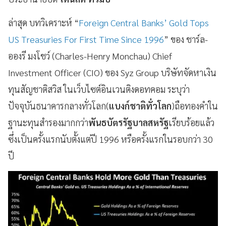
ล่าสุด บทวิเคราะห์ “
Foreign Central Banks’ Gold Tops
US Treasuries For First Time Since 1996
” ของ ชาร์ล-
อองรี มงโชว์ (Charles-Henry Monchau) Chief
Investment Officer (CIO) ของ Syz Group บริษัทจัดหาเงิน
ทุนสัญชาติสวิส ในเว็บไซต์อินเวนติงดอทคอม ระบุว่า
ปัจจุบันธนาคารกลางทั่วโลก(
แบงก์ชาติทั่วโลก
)ถือทองคำใน
ฐานะทุนสำรองมากกว่า
พันธบัตรรัฐบาลสหรัฐ
เรียบร้อยแล้ว
ซึ่งเป็นครั้งแรกนับตั้งแต่ปี 1996 หรือครั้งแรกในรอบกว่า 30
ปี