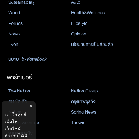
Sustainability
Auto
World
Health&Wellness
Politics
Lifestyle
News
Opinion
Event
นโยบายการเป็นส่วนตัว
นิยาย
by KaweBook
พาร์ทเนอร์
The Nation
Nation Group
คม ชัด ลึก
กรุงเทพธุรกิจ
×
Nation
Spring News
เราใช้คุกกี้
เพื่อให้
Thainewsonline
Tnews
เว็บไซต์
ฐานเศรษฐกิจ
ทำงานได้ดี