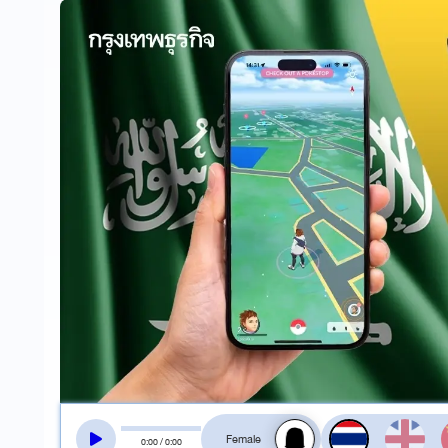
สลับเสียงอ่าน
0
:
00
/
0
:
00