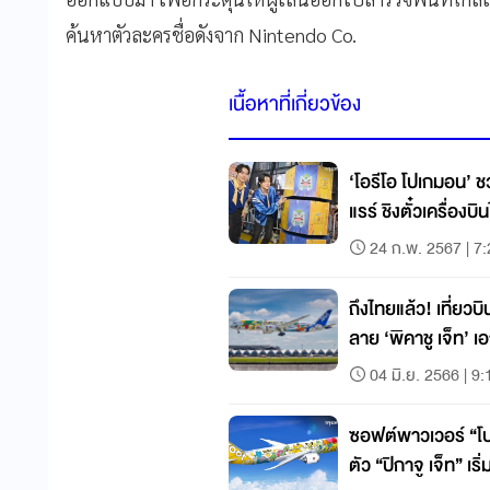
ค้นหาตัวละครชื่อดังจาก Nintendo Co.
เนื้อหาที่เกี่ยวข้อง
‘โอรีโอ โปเกมอน’ ช
แรร์ ชิงตั๋วเครื่องบิน
24 ก.พ. 2567 | 7
ถึงไทยแล้ว! เที่ยว
ลาย ‘พิคาชู เจ็ท’
04 มิ.ย. 2566 | 9:
ซอฟต์พาวเวอร์ “โปเก
ตัว “ปิกาจู เจ็ท” เริ่