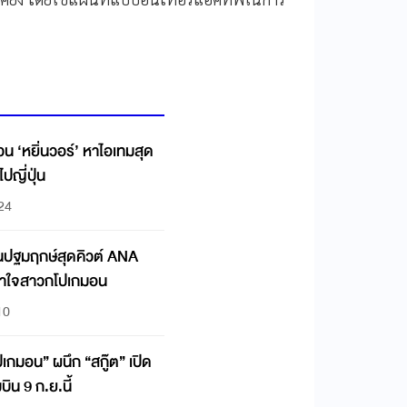
วน ‘หยิ่นวอร์’ หาไอเทมสุด
ไปญี่ปุ่น
:24
บินปฐมฤกษ์สุดคิวต์ ANA
 เอาใจสาวกโปเกมอน
10
มอน” ผนึก “สกู๊ต” เปิด
มบิน 9 ก.ย.นี้