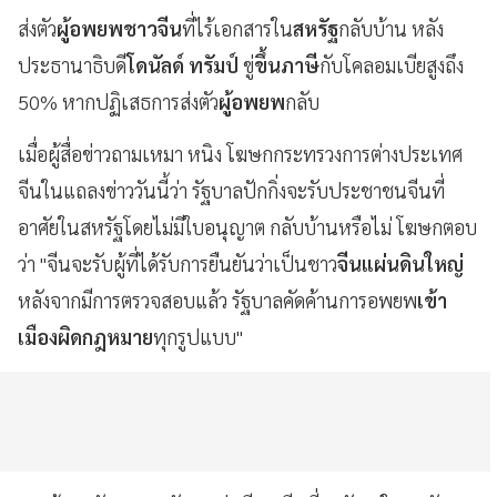
ส่งตัว
ผู้อพยพชาวจีน
ที่ไร้เอกสารใน
สหรัฐ
กลับบ้าน หลัง
ประธานาธิบดี
โดนัลด์ ทรัมป์
ขู่
ขึ้นภาษี
กับโคลอมเบียสูงถึง
50% หากปฏิเสธการส่งตัว
ผู้อพยพ
กลับ
เมื่อผู้สื่อข่าวถามเหมา หนิง โฆษกกระทรวงการต่างประเทศ
จีนในแถลงข่าววันนี้ว่า รัฐบาลปักกิ่งจะรับประชาชนจีนที่
อาศัยในสหรัฐโดยไม่มีใบอนุญาต กลับบ้านหรือไม่ โฆษกตอบ
ว่า "จีนจะรับผู้ที่ได้รับการยืนยันว่าเป็นชาว
จีนแผ่นดินใหญ่
หลังจากมีการตรวจสอบแล้ว รัฐบาลคัดค้านการอพยพ
เข้า
เมืองผิดกฎหมาย
ทุกรูปแบบ"