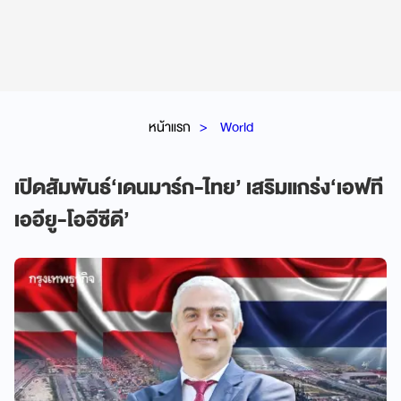
หน้าแรก
World
เปิดสัมพันธ์‘เดนมาร์ก-ไทย’ เสริมแกร่ง‘เอฟที
เออียู-โออีซีดี’