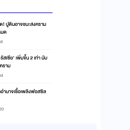
หด! ปูตินอาจชนะสงคราม
นหมด
56
สเซีย' เพิ่มขึ้น 2 เท่า นับ
สงคราม
34
หาอำนาจเชื้อเพลิงฟอสซิล
:20