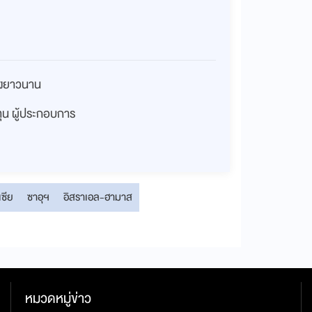
่างยาวนาน
งทุน ผู้ประกอบการ
เซีย
ซาอุฯ
อิสราเอล-ฮามาส
หมวดหมู่ข่าว