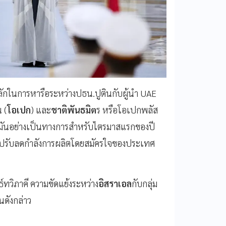
ลักในการหารือระหว่างปธน.ปูตินกับผู้นำ UAE
 (
โอเปก
) และ
ชาติพันธมิต
ร หรือโอเปกพลัส
มันอย่างเป็นทางการสำหรับไตรมาสแรกของปี
ารปรับลดกำลังการผลิตโดยสมัครใจของประเทศ
์ทวิภาคี ความขัดแย้งระหว่าง
อิสราเอล
กับกลุ่ม
ดังกล่าว