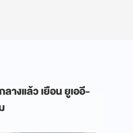
กลางแล้ว เยือน ยูเออี-
ม